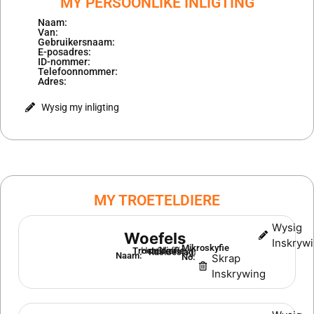
MY PERSOONLIKE INLIGTING
Naam:
Van:
Gebruikersnaam:
E-posadres:
ID-nommer:
Telefoonnommer:
Adres:
Wysig my inligting
MY TROETELDIERE
Wysig
Woefels
Inskryw
Mikroskyfie
Hond
Staffie
Reun
Troeteldier:
Ras:
Geslag:
Naam:
No:
Skrap
Inskrywing