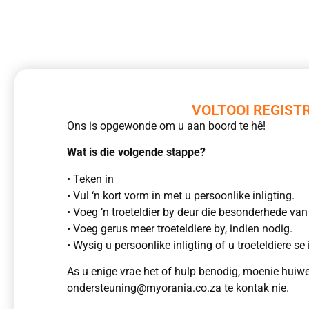
VOLTOOI REGIST
Ons is opgewonde om u aan boord te hê!
Wat is die volgende stappe?
• Teken in
• Vul ‘n kort vorm in met u persoonlike inligting.
• Voeg ‘n troeteldier by deur die besonderhede van u
• Voeg gerus meer troeteldiere by, indien nodig.
• Wysig u persoonlike inligting of u troeteldiere se 
As u enige vrae het of hulp benodig, moenie hui
ondersteuning@myorania.co.za te kontak nie.