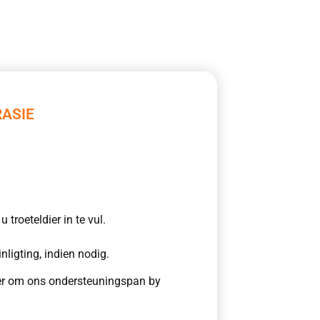
RASIE
 troeteldier in te vul.
inligting, indien nodig.
wer om ons ondersteuningspan by