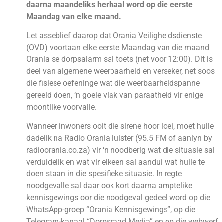
daarna maandeliks herhaal word op die eerste
Maandag van elke maand.
Let asseblief daarop dat Orania Veiligheidsdienste
(OVD) voortaan elke eerste Maandag van die maand
Orania se dorpsalarm sal toets (net voor 12:00). Dit is
deel van algemene weerbaarheid en verseker, net soos
die fisiese oefeninge wat die weerbaarheidspanne
gereeld doen, ‘n goeie vlak van paraatheid vir enige
moontlike voorvalle.
Wanneer inwoners ooit die sirene hoor loei, moet hulle
dadelik na Radio Orania luister (95.5 FM of aanlyn by
radioorania.co.za) vir ‘n noodberig wat die situasie sal
verduidelik en wat vir elkeen sal aandui wat hulle te
doen staan in die spesifieke situasie. In regte
noodgevalle sal daar ook kort daarna amptelike
kennisgewings oor die noodgeval gedeel word op die
WhatsApp-groep “Orania Kennisgewings”, op die
Telegram-kanaal “Dorpsraad Media” en op die webwerf