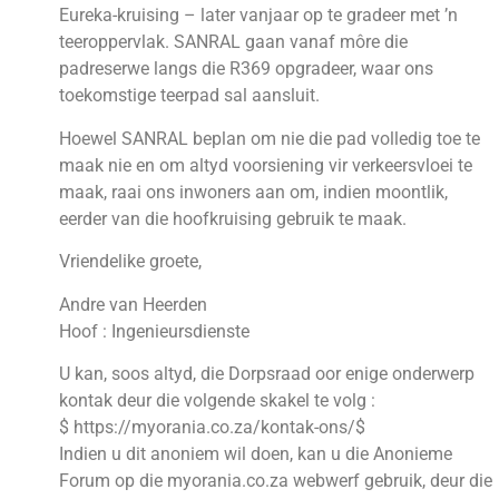
Eureka-kruising – later vanjaar op te gradeer met ’n
teeroppervlak. SANRAL gaan vanaf môre die
padreserwe langs die R369 opgradeer, waar ons
toekomstige teerpad sal aansluit.
Hoewel SANRAL beplan om nie die pad volledig toe te
maak nie en om altyd voorsiening vir verkeersvloei te
maak, raai ons inwoners aan om, indien moontlik,
eerder van die hoofkruising gebruik te maak.
Vriendelike groete,
Andre van Heerden
Hoof : Ingenieursdienste
U kan, soos altyd, die Dorpsraad oor enige onderwerp
kontak deur die volgende skakel te volg :
$ https://myorania.co.za/kontak-ons/$
Indien u dit anoniem wil doen, kan u die Anonieme
Forum op die myorania.co.za webwerf gebruik, deur die