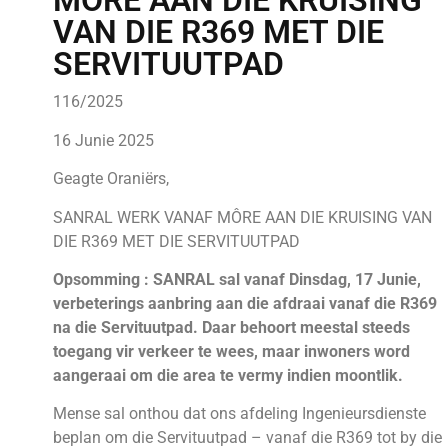
MÔRE AAN DIE KRUISING
VAN DIE R369 MET DIE
SERVITUUTPAD
116/2025
16 Junie 2025
Geagte Oraniërs,
SANRAL WERK VANAF MÔRE AAN DIE KRUISING VAN
DIE R369 MET DIE SERVITUUTPAD
Opsomming : SANRAL sal vanaf Dinsdag, 17 Junie,
verbeterings aanbring aan die afdraai vanaf die R369
na die Servituutpad. Daar behoort meestal steeds
toegang vir verkeer te wees, maar inwoners word
aangeraai om die area te vermy indien moontlik.
Mense sal onthou dat ons afdeling Ingenieursdienste
beplan om die Servituutpad – vanaf die R369 tot by die