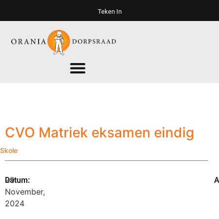
Teken In
CVO Matriek eksamen eindig
Skole
29
A
Datum:
A
November,
2024