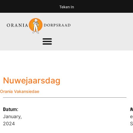
Teken In
Nuwejaarsdag
Orania Vakansiedae
1
I
Datum:
A
January,
e
2024
S