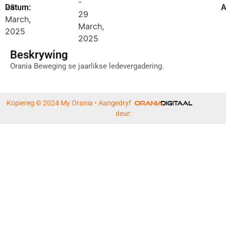
-
28
A
Datum:
A
29
March,
March,
2025
2025
Beskrywing
Orania Beweging se jaarlikse ledevergadering.
Kopiereg © 2024 My Orania • Aangedryf
deur: