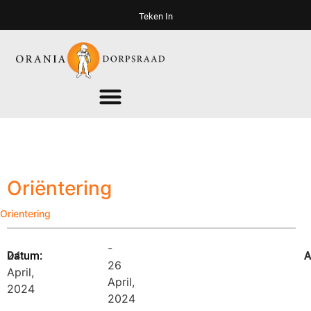
Teken In
Oriëntering
Orientering
-
24
A
Datum:
A
26
April,
April,
2024
2024