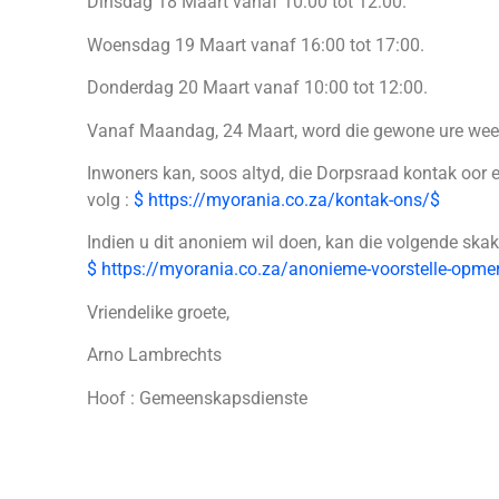
Dinsdag 18 Maart vanaf 10:00 tot 12:00.
Woensdag 19 Maart vanaf 16:00 tot 17:00.
Donderdag 20 Maart vanaf 10:00 tot 12:00.
Vanaf Maandag, 24 Maart, word die gewone ure weer
Inwoners kan, soos altyd, die Dorpsraad kontak oor 
volg :
$
https://myorania.co.za/kontak-ons/
$
Indien u dit anoniem wil doen, kan die volgende sk
$
https://myorania.co.za/anonieme-voorstelle-opmer
Vriendelike groete,
Arno Lambrechts
Hoof : Gemeenskapsdienste