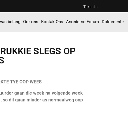
Teken In
 van belang
Oor ons
Kontak Ons
Anonieme Forum
Dokumente
 RUKKIE SLEGS OP
S
RKTE TYE OOP WEES
tuurder gaan die week na volgende week
e, so dit gaan minder as normaalweg oop