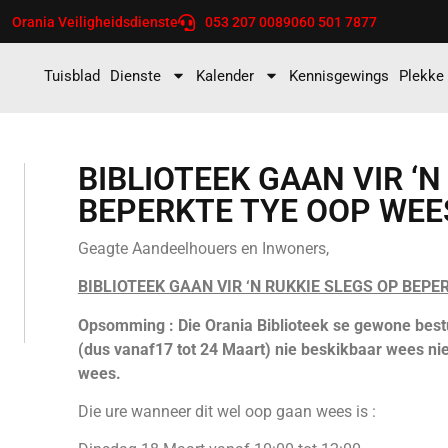
Orania Veiligheidsdienste
053 207 0089
060 501 7877
Tuisblad
Dienste
Kalender
Kennisgewings
Plekke
BIBLIOTEEK GAAN VIR ‘N
BEPERKTE TYE OOP WEE
Geagte Aandeelhouers en Inwoners,
BIBLIOTEEK GAAN VIR ‘N RUKKIE SLEGS OP BEPE
Opsomming : Die Orania Biblioteek se gewone bes
(dus vanaf17 tot 24 Maart) nie beskikbaar wees ni
wees.
Die ure wanneer dit wel oop gaan wees is :