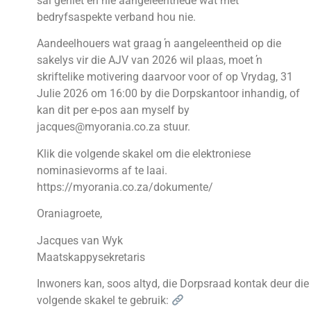
sal geniet en nie aangeleenthede wat met
bedryfsaspekte verband hou nie.
Aandeelhouers wat graag ŉ aangeleentheid op die
sakelys vir die AJV van 2026 wil plaas, moet ŉ
skriftelike motivering daarvoor voor of op Vrydag, 31
Julie 2026 om 16:00 by die Dorpskantoor inhandig, of
kan dit per e-pos aan myself by
jacques@myorania.co.za stuur.
Klik die volgende skakel om die elektroniese
nominasievorms af te laai.
https://myorania.co.za/dokumente/
Oraniagroete,
Jacques van Wyk
Maatskappysekretaris
Inwoners kan, soos altyd, die Dorpsraad kontak deur die
volgende skakel te gebruik: