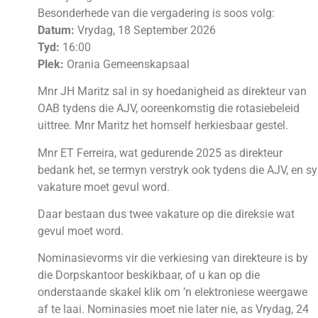
Besonderhede van die vergadering is soos volg:
Datum:
Vrydag, 18 September 2026
Tyd:
16:00
Plek:
Orania Gemeenskapsaal
Mnr JH Maritz sal in sy hoedanigheid as direkteur van
OAB tydens die AJV, ooreenkomstig die rotasiebeleid
uittree. Mnr Maritz het homself herkiesbaar gestel.
Mnr ET Ferreira, wat gedurende 2025 as direkteur
bedank het, se termyn verstryk ook tydens die AJV, en sy
vakature moet gevul word.
Daar bestaan dus twee vakature op die direksie wat
gevul moet word.
Nominasievorms vir die verkiesing van direkteure is by
die Dorpskantoor beskikbaar, of u kan op die
onderstaande skakel klik om ’n elektroniese weergawe
af te laai. Nominasies moet nie later nie, as Vrydag, 24