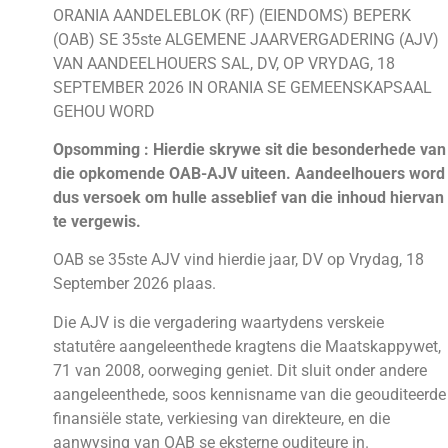
ORANIA AANDELEBLOK (RF) (EIENDOMS) BEPERK
(OAB) SE 35ste ALGEMENE JAARVERGADERING (AJV)
VAN AANDEELHOUERS SAL, DV, OP VRYDAG, 18
SEPTEMBER 2026 IN ORANIA SE GEMEENSKAPSAAL
GEHOU WORD
Opsomming : Hierdie skrywe sit die besonderhede van
die opkomende OAB-AJV uiteen. Aandeelhouers word
dus versoek om hulle asseblief van die inhoud hiervan
te vergewis.
OAB se 35ste AJV vind hierdie jaar, DV op Vrydag, 18
September 2026 plaas.
Die AJV is die vergadering waartydens verskeie
statutêre aangeleenthede kragtens die Maatskappywet,
71 van 2008, oorweging geniet. Dit sluit onder andere
aangeleenthede, soos kennisname van die geouditeerde
finansiële state, verkiesing van direkteure, en die
aanwysing van OAB se eksterne ouditeure in.