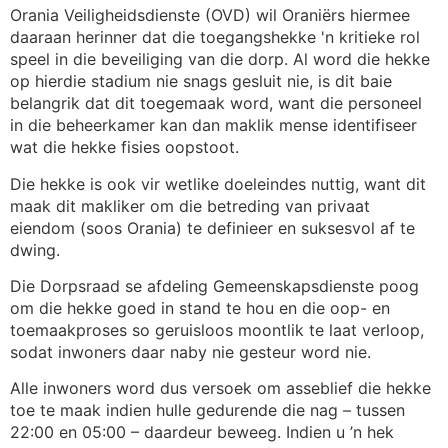
Orania Veiligheidsdienste (OVD) wil Oraniërs hiermee
daaraan herinner dat die toegangshekke 'n kritieke rol
speel in die beveiliging van die dorp. Al word die hekke
op hierdie stadium nie snags gesluit nie, is dit baie
belangrik dat dit toegemaak word, want die personeel
in die beheerkamer kan dan maklik mense identifiseer
wat die hekke fisies oopstoot.
Die hekke is ook vir wetlike doeleindes nuttig, want dit
maak dit makliker om die betreding van privaat
eiendom (soos Orania) te definieer en suksesvol af te
dwing.
Die Dorpsraad se afdeling Gemeenskapsdienste poog
om die hekke goed in stand te hou en die oop- en
toemaakproses so geruisloos moontlik te laat verloop,
sodat inwoners daar naby nie gesteur word nie.
Alle inwoners word dus versoek om asseblief die hekke
toe te maak indien hulle gedurende die nag – tussen
22:00 en 05:00 – daardeur beweeg. Indien u ’n hek