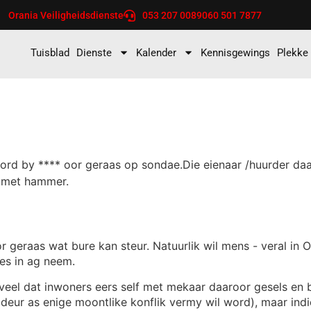
Orania Veiligheidsdienste
053 207 0089
060 501 7877
Tuisblad
Dienste
Kalender
Kennisgewings
Plekke
word by **** oor geraas op sondae.Die eienaar /huurder da
 met hammer.
r geraas wat bure kan steur. Natuurlik wil mens - veral in O
es in ag neem.
beveel dat inwoners eers self met mekaar daaroor gesels en b
eur as enige moontlike konflik vermy wil word), maar indien