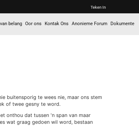
Teken In
 van belang
Oor ons
Kontak Ons
Anonieme Forum
Dokumente
 nie buitensporig te wees nie, maar ons stem
eek of twee gesny te word.
et onthou dat tussen 'n span van maar
alles wat graag gedoen wil word, bestaan