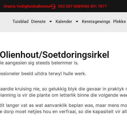
Orania Veiligheidsdienste
053 207 0089
060 501 7877
Tuisblad
Dienste
Kalender
Kennisgewings
Plekke
Olienhout/Soetdoringsirkel
nie aangesien sig steeds belemmer is.
ssioneler beeld uitdra terwyl hulle werk.
aardie kruising nie, so gelukkig blyk die gevaar in praktyk
lanning is vir die plante om letterlik binne die volgende w
t langer vat as wat aanvanklik beplan was, maar mens mo
le dorp moet netjies hou en verfraai, so die kapasiteit vir 