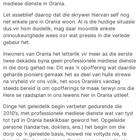
mediese dienste in Orania.
Let asseblief daarop dat die skrywer hiervan self nog
net enkele jare in Orania woon. Al is die huidige situasie
dus vir hom duidelik, mag daar moontlik enkele
onnoukeurighede wees oor wat presies in die verlede
gebeur het.
Inwoners van Orania het letterlik vir meer as die eerste
twee dekades byna geen professionele mediese dienste
in die dorp gehad nie. Dit was ’n opoffering wat daardie
geharde pioniers gemaak het as deel van hulle strewe
na vryheid vir ons volk, net soos Oraniërs vandag
steeds bereid is om opofferings te maak terwyl ons die
Here se raadsplan in ons lewens hier in Orania uitleef.
Dinge het geleidelik begin verbeter gedurende die
2010’s, met professionele mediese dienste wat van tyd
tot tyd in Orania beskikbaar geword het. Opgeleide
persone (tandartse, dokters, ens.) het begin om die
dorp op ’n gereelde basis, hoewel nie voltyds nie, te