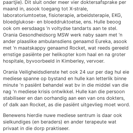
paartjie). Dit sluit onder meer vier doktersafsprake per
maand in, asook toegang tot X-strale,
laboratoriumtoetse, fisioterapie, arbeidsterapie, EKG,
bloedglukose- en bloeddruktoetse, ens. Hulle beoog
ook om eersdaags ’n voltydse tandarts aan te stel.
Orania Gesondheidsorg MSW werk naby saam met ’n
ander plaaslike ambulansdiens genaamd Eureka, asook
met ’n maatskappy genaamd Rocket, wat reeds gereeld
ernstige pasiënte per helikopter kom haal en na groter
hospitale, byvoorbeeld in Kimberley, vervoer.
Orania Veiligheidsdienste het ook 24 uur per dag hul eie
mediese spanne op bystand en hulle kan letterlik binne
minute 'n pasiënt behandel wat bv in die middel van die
nag 'n mediese krisis ontwikkel. Hulle kan die persoon
stabiliseer en dan oorhandig aan een van ons dokters,
of dalk aan Rocket, as die pasiënt uitgevlieg moet word.
Benewens hierdie nuwe mediese sentrum is daar ook
sielkundiges (en beraders) en ander terapeute wat
privaat in die dorp praktiseer.