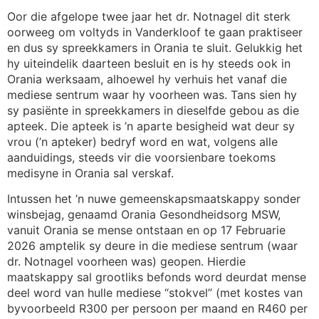
Oor die afgelope twee jaar het dr. Notnagel dit sterk
oorweeg om voltyds in Vanderkloof te gaan praktiseer
en dus sy spreekkamers in Orania te sluit. Gelukkig het
hy uiteindelik daarteen besluit en is hy steeds ook in
Orania werksaam, alhoewel hy verhuis het vanaf die
mediese sentrum waar hy voorheen was. Tans sien hy
sy pasiënte in spreekkamers in dieselfde gebou as die
apteek. Die apteek is ’n aparte besigheid wat deur sy
vrou (’n apteker) bedryf word en wat, volgens alle
aanduidings, steeds vir die voorsienbare toekoms
medisyne in Orania sal verskaf.
Intussen het ’n nuwe gemeenskapsmaatskappy sonder
winsbejag, genaamd Orania Gesondheidsorg MSW,
vanuit Orania se mense ontstaan en op 17 Februarie
2026 amptelik sy deure in die mediese sentrum (waar
dr. Notnagel voorheen was) geopen. Hierdie
maatskappy sal grootliks befonds word deurdat mense
deel word van hulle mediese “stokvel” (met kostes van
byvoorbeeld R300 per persoon per maand en R460 per