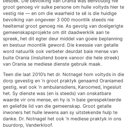
besoek. Die bevolking van Orania was eenvoudig nie
groot genoeg vir sulke persone om hulle voltyds hier te
vestig nie — en om die waarheid te sê is die huidige
bevolking van ongeveer 3 000 moontlik steeds nie
heeltemal groot genoeg nie. As gevolg van doelgerigte
gemeenskapsprojekte om dit daadwerklik aan te
spreek, het dit egter deur middel van goeie beplanning
en bestuur moontlik geword. Die kwessie van getalle
word natuurlik ook verbeter deurdat baie mense van
buite Orania (insluitend boere vanoor die hele streek)
van Orania se mediese dienste gebruik maak.
Teen die laat 2010’s het dr. Notnagel hom voltyds in die
dorp gevestig en ’n groot praktyk genaamd Oraniamed
gestig, wat ook ’n ambulansdiens, Karoomed, ingesluit
het. Sy dienste was (en is steeds) van onskatbare
waarde vir ons mense, en hy is ’n baie gerespekteerde
en geliefde lid van die gemeenskap. Groot getalle
inwoners het hulle lewens aan sy uitstekende hulp te
danke. Dr. Notnagel het ook ’n mediese praktyk in ons
buurdorp, Vanderkloof.