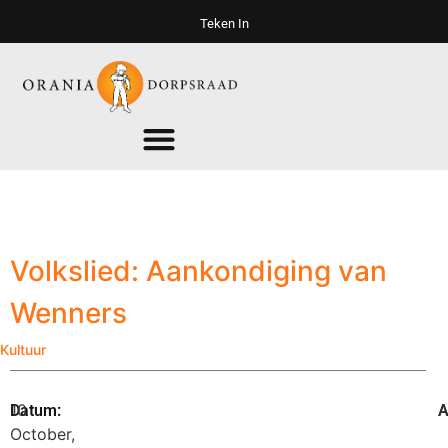
Teken In
Volkslied: Aankondiging van
Wenners
Kultuur
10
A
Datum:
A
October,