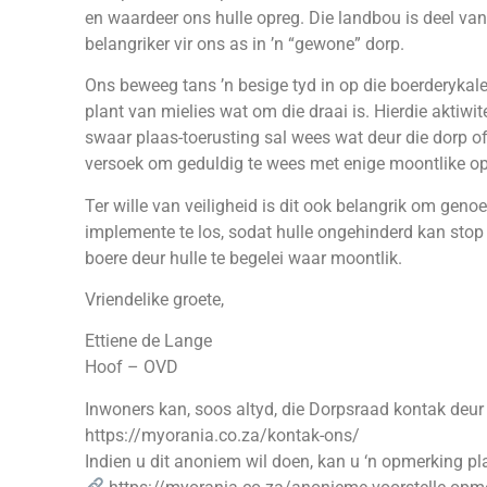
en waardeer ons hulle opreg. Die landbou is deel van 
belangriker vir ons as in ’n “gewone” dorp.
Ons beweeg tans ’n besige tyd in op die boerderykale
plant van mielies wat om die draai is. Hierdie aktiwit
swaar plaas-toerusting sal wees wat deur die dorp 
versoek om geduldig te wees met enige moontlike o
Ter wille van veiligheid is dit ook belangrik om gen
implemente te los, sodat hulle ongehinderd kan sto
boere deur hulle te begelei waar moontlik.
Vriendelike groete,
Ettiene de Lange
Hoof – OVD
Inwoners kan, soos altyd, die Dorpsraad kontak deur 
https://myorania.co.za/kontak-ons/
Indien u dit anoniem wil doen, kan u ‘n opmerking 