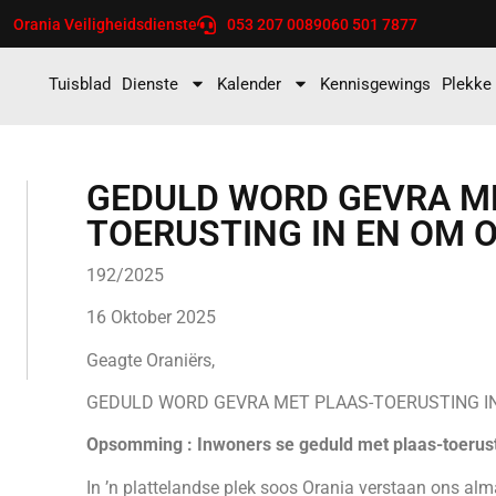
Orania Veiligheidsdienste
053 207 0089
060 501 7877
Tuisblad
Dienste
Kalender
Kennisgewings
Plekke
GEDULD WORD GEVRA M
TOERUSTING IN EN OM 
192/2025
16 Oktober 2025
Geagte Oraniërs,
GEDULD WORD GEVRA MET PLAAS-TOERUSTING IN
Opsomming : Inwoners se geduld met plaas-toerust
In ’n plattelandse plek soos Orania verstaan ons al