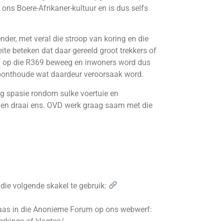
ons Boere-Afrikaner-kultuur en is dus selfs
nder, met veral die stroop van koring en die
eite beteken dat daar gereeld groot trekkers of
of op die R369 beweeg en inwoners word dus
ponthoude wat daardeur veroorsaak word.
oeg spasie rondom sulke voertuie en
p en draai ens. OVD werk graag saam met die
die volgende skakel te gebruik:
plaas in die Anonieme Forum op ons webwerf: