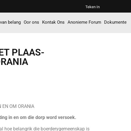
Teken In
 van belang
Oor ons
Kontak Ons
Anonieme Forum
Dokumente
ET PLAAS-
ORANIA
 EN OM ORANIA
ing in en om die dorp word versoek.
mal hoe belangrik die boerderygemeenskap is