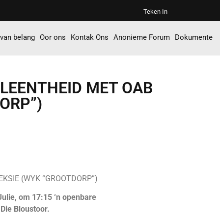
Teken In
 van belang
Oor ons
Kontak Ons
Anonieme Forum
Dokumente
LEENTHEID MET OAB
ORP”)
EKSIE (WYK “GROOTDORP”)
lie, om 17:15 ‘n openbare
Die Bloustoor.