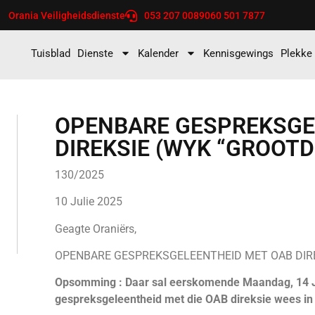
Orania Veiligheidsdienste
053 207 0089
060 501 7877
Tuisblad
Dienste
Kalender
Kennisgewings
Plekke
OPENBARE GESPREKSGE
DIREKSIE (WYK “GROOTD
130/2025
10 Julie 2025
Geagte Oraniërs,
OPENBARE GESPREKSGELEENTHEID MET OAB DIR
Opsomming : Daar sal eerskomende Maandag, 14 Ju
gespreksgeleentheid met die OAB direksie wees in 