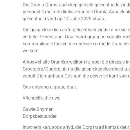
Die Orania Dorpsraad skep gereeld geleenthede vir 
persoonlik met die direksie van die Orania Aandelebl
geleentheid vind op 14 Julie 2025 plaas.
Dié gesprekke dien as ‘n geleentheid vir die direksi
en beter te verstaan. Daar word graag persoonlik me
kommunikasie tussen die direksie en mede-Oraniërs is
welkom.
Alhoewel alle Oraniërs welkom is, nooi die direksie i
Grootdorp/Oudorp uit na die gespreksgeleentheid tus
vanuit Diamantlaan-Oos aan die oewer se kant van d
Ons ontvang u graag daar.
Vriendelik, die uwe
Gawie Snyman
Dorpsbestuurder
Inwoners kan, soos altyd, die Dorpsraad kontak deur 