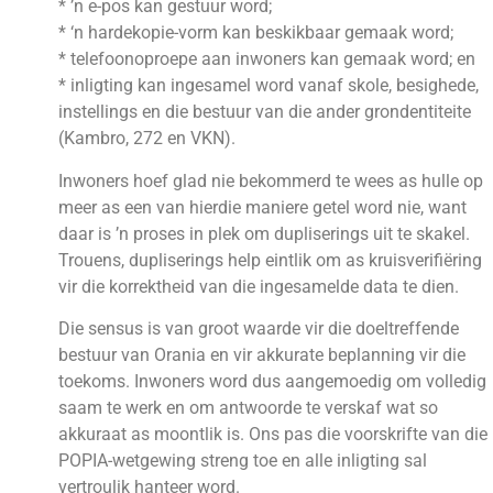
* ’n e-pos kan gestuur word;
* ‘n hardekopie-vorm kan beskikbaar gemaak word;
* telefoonoproepe aan inwoners kan gemaak word; en
* inligting kan ingesamel word vanaf skole, besighede,
instellings en die bestuur van die ander grondentiteite
(Kambro, 272 en VKN).
Inwoners hoef glad nie bekommerd te wees as hulle op
meer as een van hierdie maniere getel word nie, want
daar is ’n proses in plek om dupliserings uit te skakel.
Trouens, dupliserings help eintlik om as kruisverifiëring
vir die korrektheid van die ingesamelde data te dien.
Die sensus is van groot waarde vir die doeltreffende
bestuur van Orania en vir akkurate beplanning vir die
toekoms. Inwoners word dus aangemoedig om volledig
saam te werk en om antwoorde te verskaf wat so
akkuraat as moontlik is. Ons pas die voorskrifte van die
POPIA-wetgewing streng toe en alle inligting sal
vertroulik hanteer word.