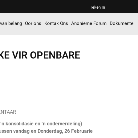
Teken In
 van belang
Oor ons
Kontak Ons
Anonieme Forum
Dokumente
E VIR OPENBARE
ENTAAR
n konsolidasie en ‘n onderverdeling)
ssen vandag en Donderdag, 26 Februarie