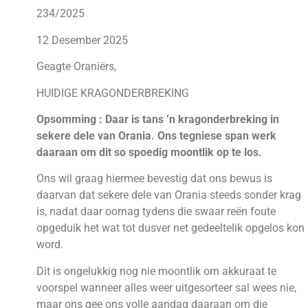
234/2025
12 Desember 2025
Geagte Oraniërs,
HUIDIGE KRAGONDERBREKING
Opsomming : Daar is tans ’n kragonderbreking in
sekere dele van Orania. Ons tegniese span werk
daaraan om dit so spoedig moontlik op te los.
Ons wil graag hiermee bevestig dat ons bewus is
daarvan dat sekere dele van Orania steeds sonder krag
is, nadat daar oornag tydens die swaar reën foute
opgeduik het wat tot dusver net gedeeltelik opgelos kon
word.
Dit is ongelukkig nog nie moontlik om akkuraat te
voorspel wanneer alles weer uitgesorteer sal wees nie,
maar ons gee ons volle aandag daaraan om die