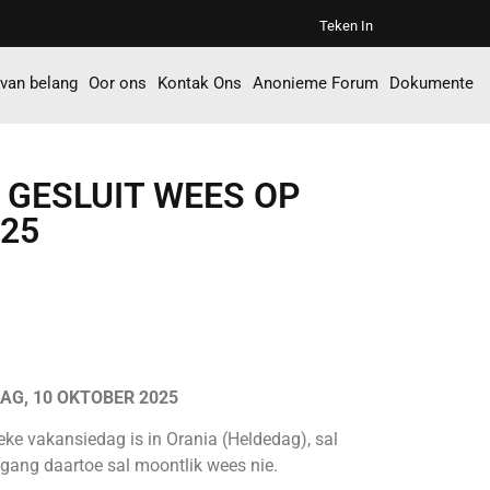
Teken In
 van belang
Oor ons
Kontak Ons
Anonieme Forum
Dokumente
 GESLUIT WEES OP
025
AG, 10 OKTOBER 2025
ke vakansiedag is in Orania (Heldedag), sal
oegang daartoe sal moontlik wees nie.