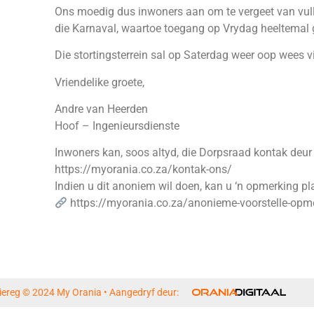
Ons moedig dus inwoners aan om te vergeet van vullis
die Karnaval, waartoe toegang op Vrydag heeltemal gr
Die stortingsterrein sal op Saterdag weer oop wees v
Vriendelike groete,
Andre van Heerden
Hoof – Ingenieursdienste
Inwoners kan, soos altyd, die Dorpsraad kontak deur 
https://myorania.co.za/kontak-ons/
Indien u dit anoniem wil doen, kan u ‘n opmerking 
https://myorania.co.za/anonieme-voorstelle-opme
iereg © 2024 My Orania • Aangedryf deur: