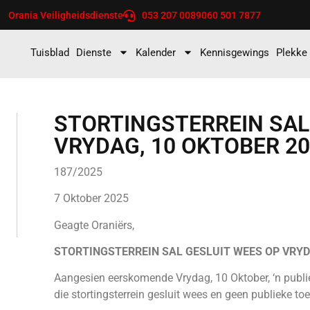
Orania Veiligheidsdienste
053 207 0089
060 501 7877
Tuisblad
Dienste
Kalender
Kennisgewings
Plekke
STORTINGSTERREIN SAL
VRYDAG, 10 OKTOBER 2
187/2025
7 Oktober 2025
Geagte Oraniërs,
STORTINGSTERREIN SAL GESLUIT WEES OP VRYD
Aangesien eerskomende Vrydag, 10 Oktober, ‘n publie
die stortingsterrein gesluit wees en geen publieke t